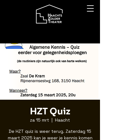
HZT Quiz
za 15 mrt
  |  
Haacht
De HZT quiz is weer terug. Zaterdag 15
maart 2025 kan je weer je kennis komen