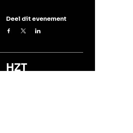
Deel dit evenement
HZT
3150 Haacht, België
info@hzt.be